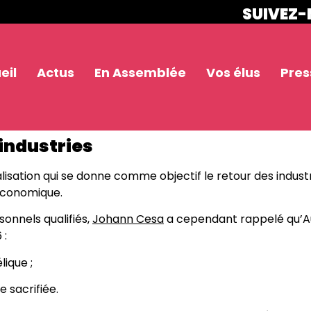
SUIVEZ-
eil
Actus
En Assemblée
Vos élus
Pres
 industries
isation qui se donne comme objectif le retour des industri
économique.
onnels qualifiés,
Johann Cesa
a cependant rappelé qu’A
 :
ique ;
 sacrifiée.